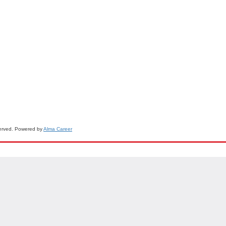
served. Powered by
Alma Career
Nahlásit nezák
Reklama na por
 s.r.o. Vizuální podoba webové stránky může být rovněž předmětem autorsk