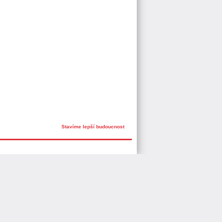
Stavíme lepší budoucnost
onný obsah
Nastavení cookies
Transparentnost
tálech Alma Career
Zásady ochrany soukromí
Podmínky používání
ých práv třetích stran